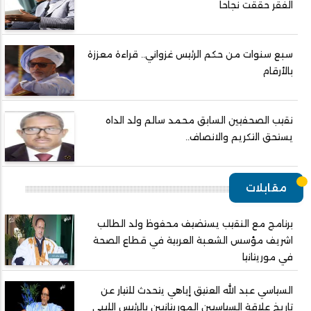
الفقر حققت نجاحا
سبع سنوات من حكم الرئيس غزواني.. قراءة معززة
بالأرقام
نقيب الصحفيين السابق محمد سالم ولد الداه
يستحق التكريم والانصاف..
مقابلات
برنامج مع النقيب يستضيف محفوظ ولد الطالب
اشريف مؤسس الشعبة العربية في قطاع الصحة
في موريتانيا
السياسي عبد الله العتيق إياهي يتحدث للتيار عن
تاريخ علاقة السياسيين الموريتانيين بالرئيس الليبي