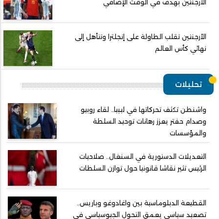
الأرجنتين بهدف في الوقت الإضافي
الأرجنتين تقلب الطاولة على إنجلترا وتتأهل إلى
نهائي كأس العالم
تحليلات
واشنطن تكثف تحركاتها في ليبيا.. لقاء روبيو
وصدام حفتر يعزز رهانات توحيد السلطة
والمؤسسات
التعديلات الدستورية في السنغال.. صلاحيات
الرئيس تثير نقاشا قانونيا حول توازن السلطات
القطيعة الدبلوماسية بين واغادوغو وباريس..
تصعيد سياسي يعمق التحول الجيوسياسي في