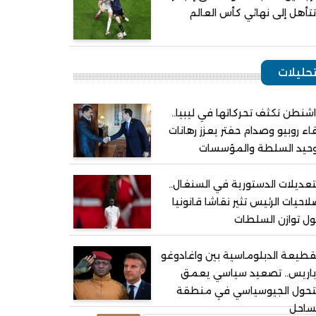
تأهل إلى نهائي كأس العالم
حليلات
شنطن تكثف تحركاتها في ليبيا..
اء روبيو وصدام حفتر يعزز رهانات
وحيد السلطة والمؤسسات
تعديلات الدستورية في السنغال..
احيات الرئيس تثير نقاشا قانونيا
ل توازن السلطات
قطيعة الدبلوماسية بين واغادوغو
باريس.. تصعيد سياسي يعمق
لتحول الجيوسياسي في منطقة
ساحل