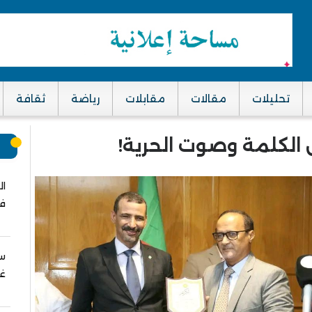
تحليلات
مقالات
مقابلات
رياضة
ثقافة
رس الكلمة وصوت الحرية!
م
ال
في
سب
غز