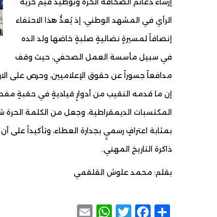
إرساء دعائم الصحافة الحرة وتوطيد قيم حرية
الرأي في المشهد الوطني، إذ يُعدُّ هذا الاحتفاء
إنصافاً لمسيرةٍ نضاليةٍ صلبةٍ خاضها ولد الده
في سبيل مأسسة العمل الصحفي، حيث وقف
مدافعاً جسوراً عن حقوق الإعلاميين، وحرص على الارتق
​إن ما قدمه النقيب من أدوارٍ قياديةٍ في حقبةٍ مفص
المكتسبات الديمقراطية، وجعل من الكلمة الحرة شريك
بمثابة اعترافٍ رسميٍ بجدارة العطاء، وتأكيداً عل
ذاكرة التاريخ المهني..
بقلم: محمد علوش القلقمي
WhatsApp
Email
Facebook
Twitter
Share