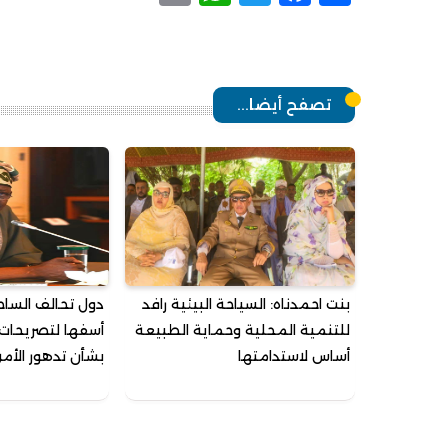
تصفح أيضا...
بنت احمدناه: السياحة البيئية رافد
دول تحالف السا
للتنمية المحلية وحماية الطبيعة
أسفها لتصريحات 
أساس لاستدامتها
بشأن تدهور الأ