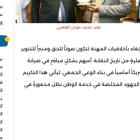
نق
سا
وا
بقلم: محمد علوش القلقمي
م
اء بأخلاقيات المهنة لتكون صوتاً للحق ومنبراً للتنوير.
بر
ليةٍ من تاريخ النقابة، أسهم بشكلٍ مباشرٍ في صيانة
م
اً أساسياً في بناء الوعي الجمعي، ليأتي هذا التكريم
ال
في
ى أن الجهود المخلصة في خدمة الوطن تظل محفورةً في
ال
يت
ال
ال
ال
ال
مس