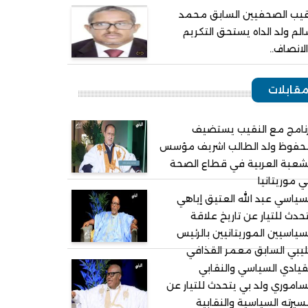
يب الصحفيين السابق محمد
لم ولد الداه يستحق التكريم
لانصاف..
قابلات
نامج مع النقيب يستضيف
حفوظ ولد الطالب اشريف مؤسس
شعبة العربية في قطاع الصحة
 موريتانيا
سياسي عبد الله العتيق إياهي
حدث للتيار عن تاريخ علاقة
سياسيين الموريتانيين بالرئيس
ليبي السابق معمر القذافي
قيادي السياسي والنقابي
ساموري ولد بي يتحدث للتيار عن
يرته السياسية والنقابية