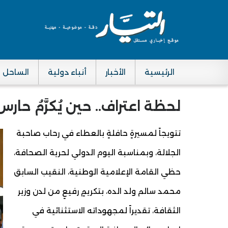
الرئيسية
الأخبار
أنباء دولية
الساحل
Main navigation
لحظة اعتراف.. حين يُكرَّمُ حا
تتويجاً لمسيرةٍ حافلةٍ بالعطاء في رحاب صاحبة
الجلالة، وبمناسبة اليوم الدولي لحرية الصحافة،
حظي القامة الإعلامية الوطنية، النقيب السابق
محمد سالم ولد الده، بتكريمٍ رفيعٍ من لدن وزير
الثقافة، تقديراً لمجهوداته الاستثنائية في