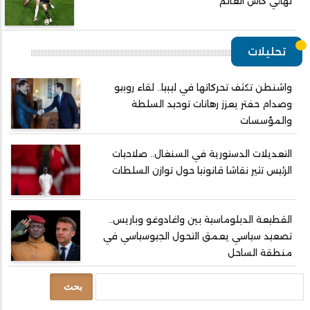
نهائي كأس العالم
تحليلات
واشنطن تكثف تحركاتها في ليبيا.. لقاء روبيو
وصدام حفتر يعزز رهانات توحيد السلطة
والمؤسسات
التعديلات الدستورية في السنغال.. صلاحيات
الرئيس تثير نقاشا قانونيا حول توازن السلطات
القطيعة الدبلوماسية بين واغادوغو وباريس..
تصعيد سياسي يعمق التحول الجيوسياسي في
منطقة الساحل
بحث