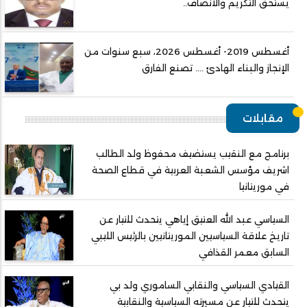
يستحق التكريم والانصاف..
أغسطس 2019- أغسطس 2026، سبع سنوات من
الإنجاز والبناء الهادئ .... تصنع الفارق
مقابلات
برنامج مع النقيب يستضيف محفوظ ولد الطالب
اشريف مؤسس الشعبة العربية في قطاع الصحة
في موريتانيا
السياسي عبد الله العتيق إياهي يتحدث للتيار عن
تاريخ علاقة السياسيين الموريتانيين بالرئيس الليبي
السابق معمر القذافي
القيادي السياسي والنقابي الساموري ولد بي
يتحدث للتيار عن مسيرته السياسية والنقابية