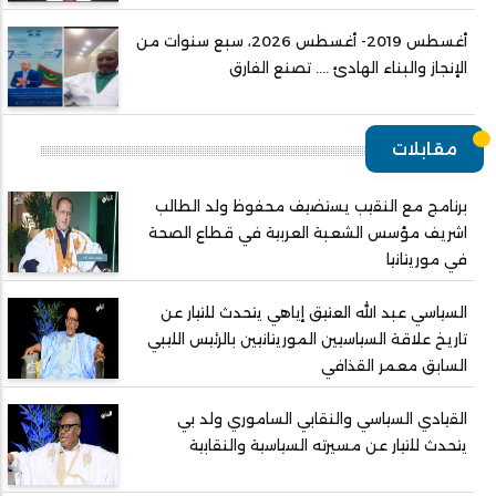
أغسطس 2019- أغسطس 2026، سبع سنوات من
الإنجاز والبناء الهادئ .... تصنع الفارق
مقابلات
برنامج مع النقيب يستضيف محفوظ ولد الطالب
اشريف مؤسس الشعبة العربية في قطاع الصحة
في موريتانيا
السياسي عبد الله العتيق إياهي يتحدث للتيار عن
تاريخ علاقة السياسيين الموريتانيين بالرئيس الليبي
السابق معمر القذافي
القيادي السياسي والنقابي الساموري ولد بي
يتحدث للتيار عن مسيرته السياسية والنقابية