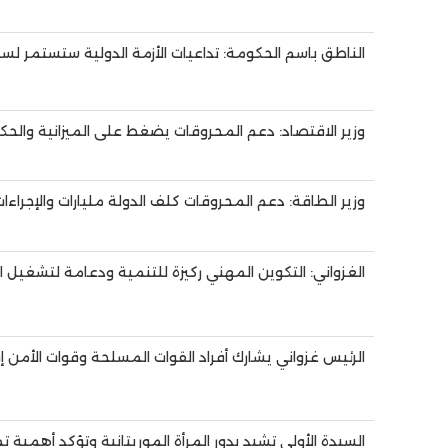
الناطق باسم الحكومة: تداعيات الأزمة الدولية ستستمر لس
وزير الاقتصاد: دعم المحروقات يضغط على الميزانية والحك
وزير الطاقة: دعم المحروقات كلف الدولة مليارات والإجراءا
الغزواني: التكوين المهني ركيزة للتنمية ودعامة لتشغيل ا
الرئيس غزواني يشارك أفراد القوات المسلحة وقوات الأمن 
السيدة الأولى تشيد بدور المرأة الموريتانية وتؤكد أهمية ت