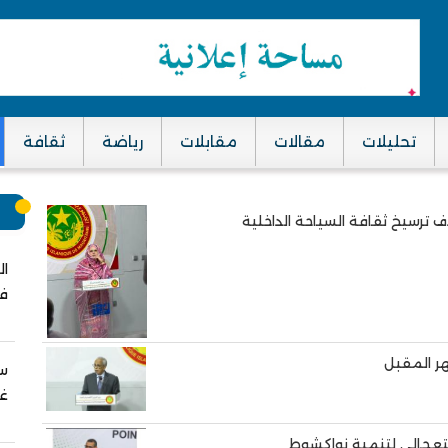
تحليلات
مقالات
مقابلات
رياضة
ثقافة
م
 ترسيخ ثقافة السياحة الداخلية
ال
في
ر المقبل
سب
غز
استعجالي لتنمية نواكشوط