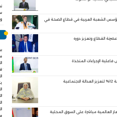
نق
سا
وا
ؤسس الشعبة العربية في قطاع الصحة في
م
عصرنة القطاع وتعزيز دوره
بر
م
ال
في
ال
عية
يت
ال
ال
ال
ال
عار العالمية مباشرة على السوق المحلية
مس