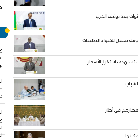
وت
نوات بعد توقف الحرب
ت
ومة تعمل لاحتواء التداعيات
وا
لق
ت تستهدف استقرار الأسعار
ت
ال
لشباب
صل
حو
إفطارهم في أطار
ال
و
ا
ال
مكينها