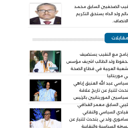
يب الصحفيين السابق محمد
لم ولد الداه يستحق التكريم
لانصاف..
قابلات
نامج مع النقيب يستضيف
حفوظ ولد الطالب اشريف مؤسس
شعبة العربية في قطاع الصحة
 موريتانيا
سياسي عبد الله العتيق إياهي
حدث للتيار عن تاريخ علاقة
سياسيين الموريتانيين بالرئيس
ليبي السابق معمر القذافي
قيادي السياسي والنقابي
ساموري ولد بي يتحدث للتيار عن
يرته السياسية والنقابية