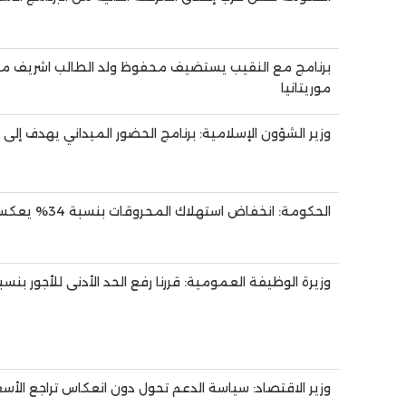
برنامج مع النقيب يستضيف محفوظ ولد الطالب اشريف م
موريتانيا
وزير الشؤون الإسلامية: برنامج الحضور الميداني يهدف إلى 
الحكومة: انخفاض استهلاك المحروقات بنسبة 34% يعكس فاعلية الإجراءات المتخذة
وزيرة الوظيفة العمومية: قررنا رفع الحد الأدنى للأجور بنسبة 12% لتعزيز العدالة الاجتما
وزير الاقتصاد: سياسة الدعم تحول دون انعكاس تراجع الأس