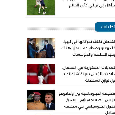
تأهل إلى نهائي كأس العالم
حليلات
شنطن تكثف تحركاتها في ليبيا..
اء روبيو وصدام حفتر يعزز رهانات
وحيد السلطة والمؤسسات
تعديلات الدستورية في السنغال..
احيات الرئيس تثير نقاشا قانونيا
ل توازن السلطات
قطيعة الدبلوماسية بين واغادوغو
باريس.. تصعيد سياسي يعمق
لتحول الجيوسياسي في منطقة
ساحل